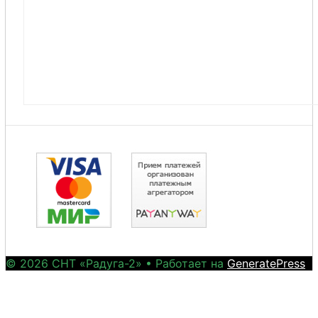
© 2026 СНТ «Радуга-2»
• Работает на
GeneratePress